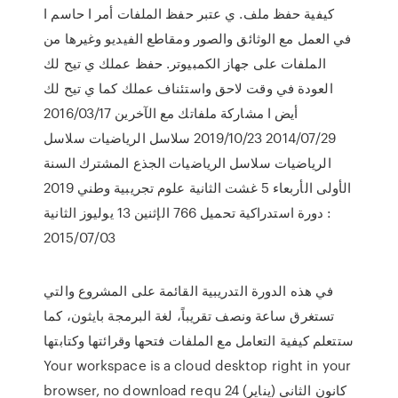
كيفية حفظ ملف. ي عتبر حفظ الملفات أمر ا حاسم ا
في العمل مع الوثائق والصور ومقاطع الفيديو وغيرها من
الملفات على جهاز الكمبيوتر. حفظ عملك ي تيح لك
العودة في وقت لاحق واستئناف عملك كما ي تيح لك
أيض ا مشاركة ملفاتك مع الآخرين 2016/03/17
2014/07/29 2019/10/23 سلاسل الرياضيات سلاسل
الرياضيات سلاسل الرياضيات الجذع المشترك السنة
الأولى الأربعاء 5 غشت الثانية علوم تجريبية وطني 2019
: دورة استدراكية تحميل 766 الإثنين 13 يوليوز الثانية
2015/07/03
في هذه الدورة التدريبية القائمة على المشروع والتي
تستغرق ساعة ونصف تقريباً، لغة البرمجة بايثون، كما
ستتعلم كيفية التعامل مع الملفات فتحها وقرائتها وكتابتها
Your workspace is a cloud desktop right in your
browser, no download requ 24 كانون الثاني (يناير)